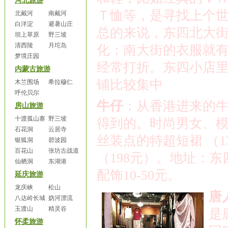
河北旅游
Ｔ恤等，是寻找上个
北戴河
南戴河
白洋淀
避暑山庄
总的来说，东四北大
坝上草原
野三坡
清西陵
月坨岛
化；南大街的衣服就
梦境庄园
经常打折。东四小店
内蒙古旅游
铺比较集中
木兰围场
希拉穆仁
呼伦贝尔
牛仔
：从香港进来的
房山旅游
十渡孤山寨
野三坡
得到的。时尚男女、
石花洞
云居寺
丝装点的特超短裙
（
1
银狐洞
碧波园
百花山
张坊古战道
（
198
元）。地址：东
仙栖洞
东湖港
配饰
10-50
元。
延庆旅游
龙庆峡
松山
唐
八达岭长城
妫河漂流
玉渡山
精灵谷
是
怀柔旅游