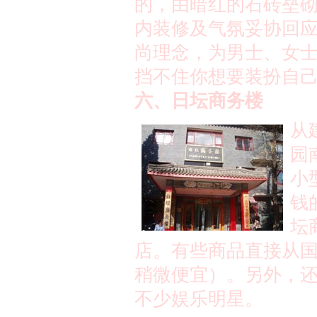
的，由暗红的石砖垒
内装修及气氛妥协回
尚理念，为男士、女
挡不住你想要装扮自
六、日坛商务楼
从
园
小
钱
坛
店。有些商品直接从
稍微便宜）。另外，
不少娱乐明星。