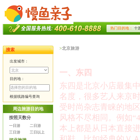
>
北京旅游
搜索
出发城市：
一、
东四
目的地：
东四是北京小店最集
名度，很多艺人来京
根据线路编号查询
受时尚杂志青睐的地
周边旅游目的地
风格不尽相同。例如
“
按照天数分
一日游
二日游
本上都是从日本直接
三日游
三日以上
和鞋，比如经典的Ｖ