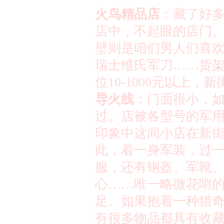
火鸟精品店
：藏了好
店中，不起眼的店门
壁则是咱们男人们喜
瑞士维氏军刀
……
货
位
10-1000
元以上，新
导火线
：门面很小，
过。店被各型号的军
印象中这间小店在新
此，着一身军装，过
服，还有钢盔、军靴
心
……
唯一略微花哨
足。如果抱着一种猎
有很多物品都具有收