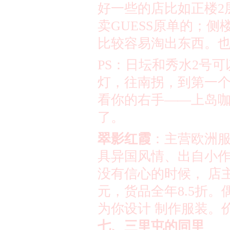
好一些的店比如正楼
2
卖
GUESS
原单的；侧
比较容易淘出东西。
PS
：日坛和秀水
2
号可
灯，往南拐，到第一
看你的右手
——
上岛
了。
翠影红霞
：主营欧洲
具异国风情、出自小
没有信心的时候，
店
元，货品全年
8.5
折。
为你设计
制作服装。
七、三里屯的同