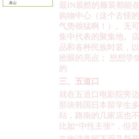
泰山
最
IN
最酷的服装都能
购物中心（这个古怪
气势很猛啊！）。无
集中代表的聚集地。
品和各种民族时装，
抢眼的亮点；
想想学
的
三、五道口
就在五道口电影院旁
那块韩国日本留学生
站，路南的几家店也
比如
“
中性主张
”
，但是