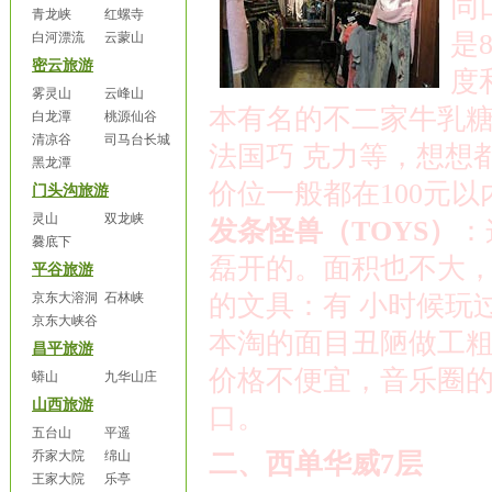
同
青龙峡
红螺寺
是
8
白河漂流
云蒙山
密云旅游
度
雾灵山
云峰山
本有名的不二家牛乳
白龙潭
桃源仙谷
清凉谷
司马台长城
法国巧
克力等，想想
黑龙潭
价位一般都在
100
元以
门头沟旅游
灵山
双龙峡
发条怪兽（
TOYS
）
：
爨底下
磊开的。面积也不大
平谷旅游
京东大溶洞
石林峡
的文具：有
小时候玩
京东大峡谷
本淘的面目丑陋做工
昌平旅游
价格不便宜，音乐圈
蟒山
九华山庄
山西旅游
口。
五台山
平遥
乔家大院
绵山
二、西单华威
7
层
王家大院
乐亭