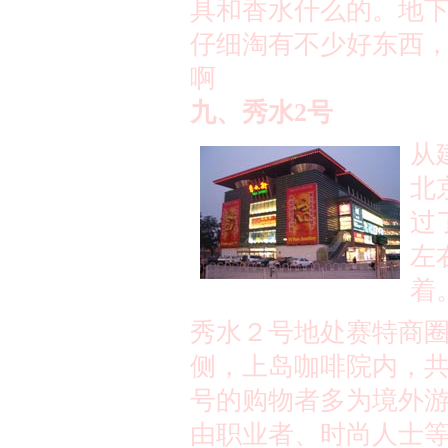
具和香水什么的。地
仔细淘有不少好东西
啊
九、秀水
2
号
从
北
过
左
着
秀水２号地处赛特商
侧，上岛咖啡院内，
号的购物者多为境外
由职业者、时尚人士