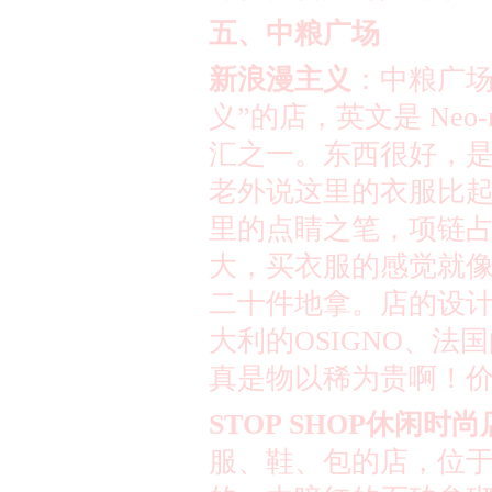
五、中粮广场
新浪漫主义
：中粮广
义
”
的店，英文是
Neo-r
汇之一。东西很好，
老外说这里的衣服比
里的点睛之笔，项链
大，买衣服的感觉就
二十件地拿。店的设
大利的
OSIGNO
、法国
真是物以稀为贵啊！
STOP SHOP
休闲时尚
服、鞋、包的店，位