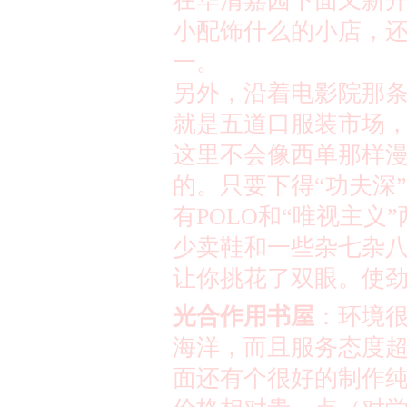
在华清嘉园下面又新
小配饰什么的小店，
一。
另外，沿着电影院那
就是五道口服装市场
这里不会像西单那样
的。只要下得
“
功夫深
”
有
POLO
和
“
唯视主义
”
少卖鞋和一些杂七杂
让你挑花了双眼。使
光合作用书屋
：环境
海洋，而且服务态度
面还有个很好的制作