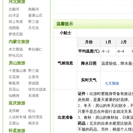
河北旅游
北戴河
南戴河
白洋淀
避暑山庄
坝上草原
野三坡
温馨提示
清西陵
月坨岛
小贴士
梦境庄园
内蒙古旅游
月份
1月
2月
木兰围场
希拉穆仁
平均温度(℃)
-9 ~2
-6~4
呼伦贝尔
房山旅游
气候信息
降水日照
温度较低，降水最
十渡孤山寨
野三坡
石花洞
云居寺
实时天气
银狐洞
碧波园
百花山
张坊古战道
证件：
出游时要随身带备有效证
仙栖洞
东湖港
炎热期，是夏天避暑的好选择。
延庆旅游
2、冬天：房山的冬天比较冷，
龙庆峡
松山
只要不是总在外面行走就没关系
八达岭长城
妫河漂流
出发准备
3、春秋：房山的春秋短，日夜
玉渡山
精灵谷
药品：
北京的自来水硬度比较高
不服的药品。另外，根据个人情
怀柔旅游