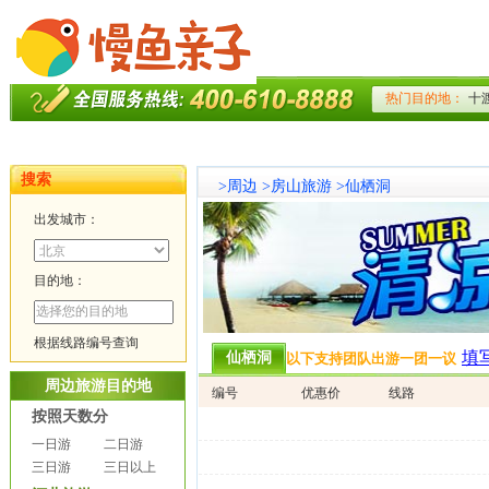
搜索
>
周边
>
房山旅游
>
仙栖洞
出发城市：
目的地：
根据线路编号查询
填
仙栖洞
以下支持团队出游一团一议
周边旅游目的地
编号
优惠价
线路
按照天数分
一日游
二日游
三日游
三日以上