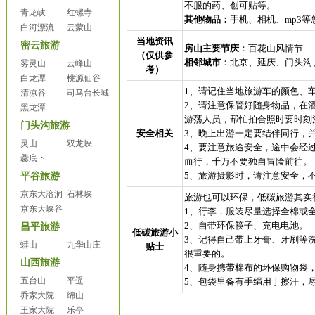
不服的药、创可贴等。
青龙峡
红螺寺
其他物品：
手机、相机、mp3
白河漂流
云蒙山
当地资讯
密云旅游
房山主要节庆
：百花山风情节—
（仅供参
相邻城市
：北京、延庆、门头沟
雾灵山
云峰山
考）
白龙潭
桃源仙谷
1、请记住当地旅游车的颜色、
清凉谷
司马台长城
2、请注意保管好随身物品，在
黑龙潭
游荡人员，帮忙拍合照时要时刻
门头沟旅游
安全相关
3、晚上出游一定要结伴同行，
灵山
双龙峡
4、要注意旅途安全，途中会经
爨底下
而行，千万不要独自冒险前往。
5、旅游摄影时，请注意安全，
平谷旅游
京东大溶洞
石林峡
旅游也可以环保，低碳旅游其实
京东大峡谷
1、行李，服装尽量选择全棉或
2、自带环保筷子、充电电池。
昌平旅游
低碳旅游小
3、记得自己带上牙膏、牙刷等洗
蟒山
九华山庄
贴士
很重要的。
山西旅游
4、随身携带棉布的环保购物袋
五台山
平遥
5、包袋里备有手绢用于擦汗，
乔家大院
绵山
王家大院
乐亭