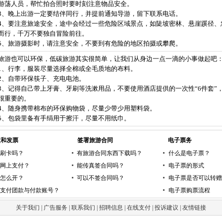
游荡人员，帮忙拍合照时要时刻注意物品安全。
3、晚上出游一定要结伴同行，并提前通知导游，留下联系电话。
4、要注意旅途安全，途中会经过一些危险区域景点，如陡坡密林、悬崖蹊径、
而行，千万不要独自冒险前往。
5、旅游摄影时，请注意安全，不要到有危险的地区拍摄或攀爬。
旅游也可以环保，低碳旅游其实很简单，让我们从身边一点一滴的小事做起吧
1、行李，服装尽量选择全棉或全毛质地的布料。
2、自带环保筷子、充电电池。
3、记得自己带上牙膏、牙刷等洗漱用品，不要使用酒店提供的一次性“6件套”
很重要的。
4、随身携带棉布的环保购物袋，尽量少带少用塑料袋。
5、包袋里备有手绢用于擦汗，尽量不用纸巾。