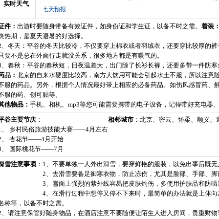
实时天气
证件：
出游时要随身带备有效证件，如身份证和学生证，以备不时之需。
着装
炎热期，是夏天避暑的好选择。
2、冬天：平谷的冬天比较冷，不仅要穿上棉衣或者羽绒衣，还要穿比较厚的裤
只要不是总在外面行走就没关系，很多地方都是有暖气的。
3、春秋：平谷的春秋短，日夜温差大，出门除了长衫长裤，还要多带一件防寒
药品：
北京的自来水硬度比较高，南方人饮用可能会引起水土不服，所以注意
不服的药品。另外，根据个人情况最好带上相应的必备药品。如伤风感冒药、
不服的药、创可贴等。
其他物品：
手机、相机、mp3等您可能需要携带的电子设备，记得带好充电器
平谷主要节庆
：
相邻城市
：北京、密云、怀柔、顺义、
1、 乡村民俗旅游技能大赛——4月左右
2、 杏花节——4月开始
3、 国际桃花节——7月
滑雪注意事项
：
1、不要单独一人外出滑雪，要穿鲜艳的服装，以免出事后既无
2、去滑雪要备足御寒衣物，防止冻伤，尤其是脸部、手部、脚
3、雪面上强烈的紫外线容易把皮肤灼伤，多使用护肤品和防晒
4、在滑行过程中想停又停不下来时，最简单的办法就是上体向
名称等，以备不时之需。
2、请注意保管好随身物品，在酒店注意不要随便让陌生人进入房间，贵重财物