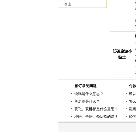
泰山
低碳旅游小
贴士