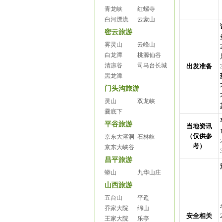
青龙峡
红螺寺
白河漂流
云蒙山
密云旅游
雾灵山
云峰山
白龙潭
桃源仙谷
清凉谷
司马台长城
出发准备
黑龙潭
门头沟旅游
灵山
双龙峡
爨底下
平谷旅游
当地资讯
（仅供参
京东大溶洞
石林峡
考）
京东大峡谷
昌平旅游
蟒山
九华山庄
山西旅游
五台山
平遥
乔家大院
绵山
安全相关
王家大院
乐亭