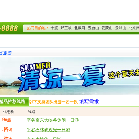
谷旅游
填写需求
精品推荐线路
以下支持团队出游一团一议
优惠价
线路
9
8起
平谷京东大峡谷休闲一日游
.咨
询
平谷石林峡观光一日游
.咨