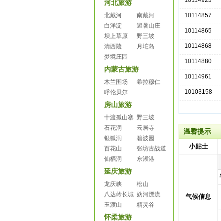
10114923
河北旅游
北戴河
南戴河
10114857
白洋淀
避暑山庄
10114865
坝上草原
野三坡
10114868
清西陵
月坨岛
梦境庄园
10114880
内蒙古旅游
10114961
木兰围场
希拉穆仁
10103158
呼伦贝尔
房山旅游
十渡孤山寨
野三坡
石花洞
云居寺
温馨提示
银狐洞
碧波园
小贴士
百花山
张坊古战道
仙栖洞
东湖港
延庆旅游
龙庆峡
松山
八达岭长城
妫河漂流
气候信息
玉渡山
精灵谷
怀柔旅游