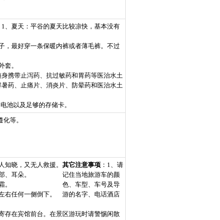
：
1、夏天：平谷的夏天比较凉快，基本没有
子，最好穿一条保暖内裤或者薄毛裤。不过
外套。
随身携带止泻药、抗过敏药和胃药等医治水土
解暑药、止痛片、消炎片、防晕药和医治水土
、电池以及足够的存储卡。
遵化等。
人知晓，又无人救援。
其它注意事项
：
1、请
部、耳朵。
记住当地旅游车的颜
霜。
色、车型、车号及导
左右任何一侧倒下。
游的名字、电话酒店
寄存在宾馆前台。在景区游玩时请警惕闲散