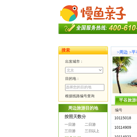
搜索
>
周边
>
平
出发城市：
目的地：
根据线路编号查询
平谷旅游
周边旅游目的地
编号
按照天数分
10115018
一日游
二日游
10114909
三日游
三日以上