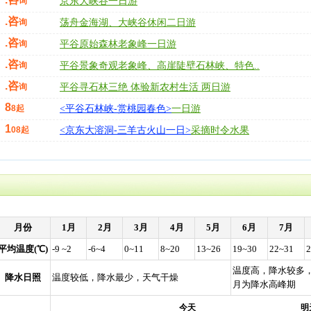
询
京东大峡谷一日游
.咨
询
荡舟金海湖、大峡谷休闲二日游
.咨
询
平谷原始森林老象峰一日游
.咨
询
平谷景象奇观老象峰、高崖陡壁石林峡、特色..
.咨
询
平谷寻石林三绝 体验新农村生活 两日游
8
8起
<平谷石林峡-赏桃园春色>
一日游
1
08起
<京东大溶洞-三羊古火山一日>
采摘时令水果
月份
1月
2月
3月
4月
5月
6月
7月
平均温度(℃)
-9 ~2
-6~4
0~11
8~20
13~26
19~30
22~31
2
温度高，降水较多
降水日照
温度较低，降水最少，天气干燥
月为降水高峰期