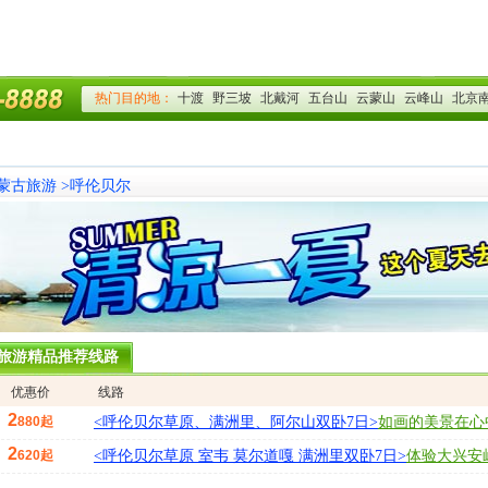
蒙古旅游
>
呼伦贝尔
旅游精品推荐线路
优惠价
线路
2
880起
<呼伦贝尔草原、满洲里、阿尔山双卧7日>
如画的美景在心
2
620起
<呼伦贝尔草原 室韦 莫尔道嘎 满洲里双卧7日>
体验大兴安