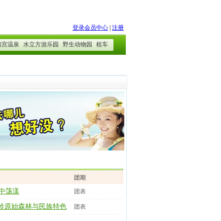
团期
中荡漾
团表
岭原始森林与民族特色
团表