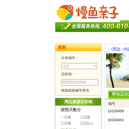
搜索
>
周边
>
内
出发城市：
目的地：
根据线路编号查询
呼伦贝尔
周边旅游目的地
编号
按照天数分
10103458
一日游
二日游
10103453
三日游
三日以上