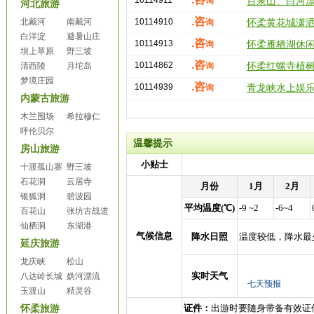
10114911
询
百泉山、白河
河北旅游
.咨
北戴河
南戴河
10114910
询
怀柔黄花城潇
白洋淀
避暑山庄
.咨
10114913
询
怀柔雁栖湖休
坝上草原
野三坡
.咨
10114862
清西陵
月坨岛
询
怀柔红螺寺植
梦境庄园
.咨
10114939
询
青龙峡水上娱
内蒙古旅游
木兰围场
希拉穆仁
呼伦贝尔
温馨提示
房山旅游
小贴士
十渡孤山寨
野三坡
石花洞
云居寺
月份
1月
2月
银狐洞
碧波园
平均温度(℃)
-9 ~2
-6~4
百花山
张坊古战道
仙栖洞
东湖港
气候信息
降水日照
温度较低，降水最
延庆旅游
龙庆峡
松山
实时天气
八达岭长城
妫河漂流
玉渡山
精灵谷
证件：
出游时要随身带备有效证
怀柔旅游