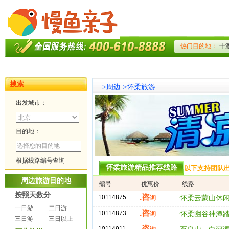
搜索
>
周边
>
怀柔旅游
出发城市：
目的地：
根据线路编号查询
怀柔旅游精品推荐线路
以下支持团队
周边旅游目的地
编号
优惠价
线路
按照天数分
.咨
10114875
询
怀柔云蒙山休
一日游
二日游
.咨
10114873
询
怀柔幽谷神潭
三日游
三日以上
.咨