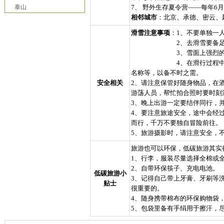
泰山
7、 野外生存夏令营——每年6月
相邻城市
：北京、承德、密云、
滑雪注意事项
：
1、不要单独一
2、去滑雪要备
3、雪面上强烈
4、在滑行过程
名称等，以备不时之需。
安全相关
2、请注意保管好随身物品，在
游荡人员，帮忙拍合照时要时刻
3、晚上出游一定要结伴同行，
4、要注意旅途安全，途中会经
而行，千万不要独自冒险前往。
5、旅游摄影时，请注意安全，
旅游也可以环保，低碳旅游其实
1、行李，服装尽量选择全棉或
2、自带环保筷子、充电电池。
低碳旅游小
3、记得自己带上牙膏、牙刷等洗
贴士
很重要的。
4、随身携带棉布的环保购物袋
5、包袋里备有手绢用于擦汗，