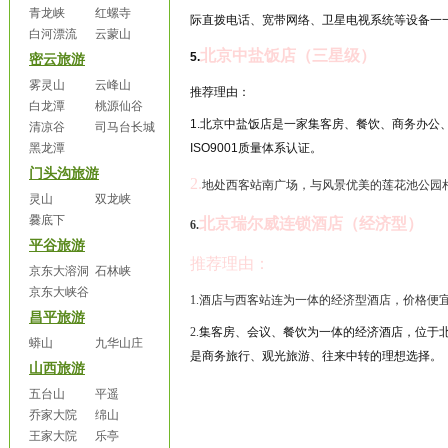
青龙峡
红螺寺
际直拨电话、宽带网络、卫星电视系统等设备一
白河漂流
云蒙山
北京中盐饭店（三星级）
5.
密云旅游
雾灵山
云峰山
推荐理由：
白龙潭
桃源仙谷
1.
北京中盐饭店是一家集客房、餐饮、商务办公
清凉谷
司马台长城
黑龙潭
ISO9001
质量体系认证。
门头沟旅游
2.
地处西客站南广场，与风景优美的莲花池公园
灵山
双龙峡
爨底下
北京瑞尔威连锁酒店（经济型）
6.
平谷旅游
推荐理由：
京东大溶洞
石林峡
京东大峡谷
1.
酒店与西客站连为一体的经济型酒店，价格便
昌平旅游
2.
集客房、会议、餐饮为一体的经济酒店，位于
蟒山
九华山庄
是商务旅行、观光旅游、往来中转的理想选择。
山西旅游
五台山
平遥
乔家大院
绵山
王家大院
乐亭