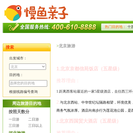
>
北京旅游
搜索
出发城市：
1.
北京京都信苑饭店（五星级）
目的地：
推荐理由：
1.
距离西客站最近的一家
5
星级酒店，去往西三环
根据线路编号查询
2.
与北京西站、中华世纪坛隔路相望，环境优美
周边旅游目的地
商务气氛浓厚。酒店向南步行为莲花池公园，是
按照天数分
一日游
二日游
北京西国贸大酒店（五星级）
2.
三日游
三日以上
推荐理由：