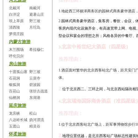
河北旅游
北戴河
南戴河
1.
地处西三环丽泽商务区的园林式商务豪华酒店
白洋淀
避暑山庄
坝上草原
野三坡
2.
园林式商务豪华酒店，集客房，餐饮，会议，
清西陵
月坨岛
客房内现代化设施齐全，有高速宽带上网、电视
梦境庄园
型会议和宴会的理想之所；风格各异的中餐厅、
内蒙古旅游
北京中裕世纪大酒店（四星级）
3.
木兰围场
希拉穆仁
呼伦贝尔
推荐理由：
房山旅游
1.
酒店面对繁华的北京西客站北广场，距天安门
十渡孤山寨
野三坡
体。
石花洞
云居寺
银狐洞
碧波园
2.
位于北京西二、三环之间，与北京西站隔街相
百花山
张坊古战道
仙栖洞
东湖港
北京瑞海国际商务酒店（准四星级
4.
延庆旅游
推荐理由：
龙庆峡
松山
八达岭长城
妫河漂流
1.
位于北京西客站北广场上，距军事博物馆步行
1
玉渡山
精灵谷
怀柔旅游
2.
地理位置优越，是北京西客站广场标志性建筑