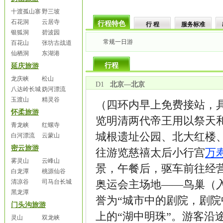
十渡孤山寨
野三坡
石花洞
云居寺
行程特色
行 程
服务标准
银狐洞
碧波园
常规一日游
百花山
张坊古战道
仙栖洞
东湖港
行程
延庆旅游
龙庆峡
松山
D1
北京—北京
八达岭长城
妫河漂流
玉渡山
精灵谷
（四环内早上免费接站，具
怀柔旅游
览明清两代帝王用以祭天
青龙峡
红螺寺
城根遗址公园、北大红楼、
白河漂流
云蒙山
密云旅游
往游览慈禧太后小行宫
万
雾灵山
云峰山
景，午餐后，驱车前往经营
白龙潭
桃源仙谷
清凉谷
司马台长城
奥运会主场地——鸟巢（入
黑龙潭
誉为“城市中的剧院，剧院
门头沟旅游
上的“湖中明珠”。游客沿
灵山
双龙峡