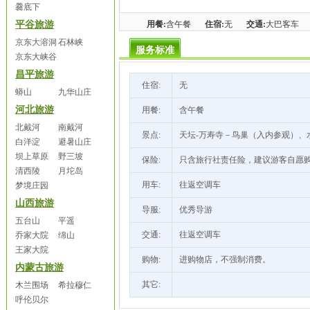
爨底下
平谷旅游
用餐:
含午餐
住宿:
无
交通:
大巴客车
京东大溶洞
石林峡
服务标准
京东大峡谷
昌平旅游
住宿:
无
蟒山
九华山庄
河北旅游
用餐:
含午餐
北戴河
南戴河
景点:
天坛-万寿寺－鸟巢（入内参观）、
白洋淀
避暑山庄
坝上草原
野三坡
保险:
只含旅行社责任险，建议游客自愿
清西陵
月坨岛
用车:
往返空调车
梦境庄园
山西旅游
导服:
优秀导游
五台山
平遥
交通:
往返空调车
乔家大院
绵山
王家大院
购物:
进购物店，不强制消费。
内蒙古旅游
其它:
木兰围场
希拉穆仁
呼伦贝尔